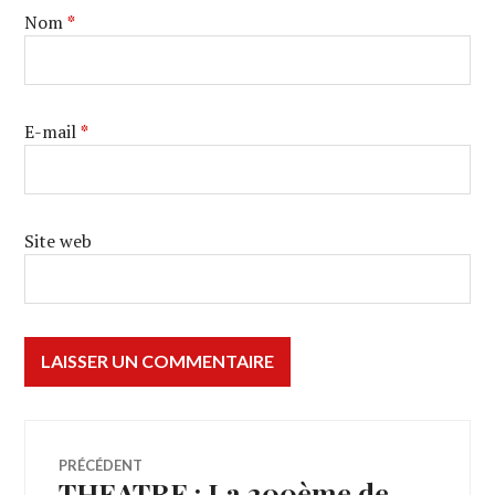
Nom
*
E-mail
*
Site web
Navigation
PRÉCÉDENT
THEATRE : La 200ème de
Article