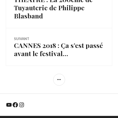
de
précédent :
Tuyauterie de Philippe
Blasband
l’article
SUIVANT
CANNES 2018 : Ça s’est passé
Article
Suivant:
avant le festival…
COLONNE
LATÉRALE
YouTube
Facebook
Instagram