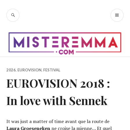
Accéder
au
RECHERCHE
ME
contenu
PR
principal
2026
,
EUROVISION
,
FESTIVAL
EUROVISION 2018 :
In love with Sennek
It was just a matter of time avant que la route de
Laura Groeseneken
ne croise la mienne… Et quel