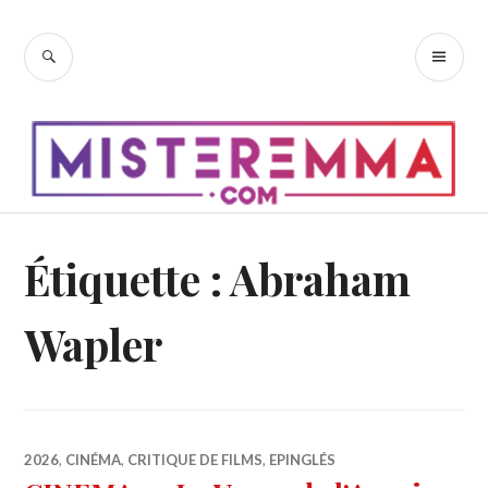
Accéder
au
RECHERCHE
ME
contenu
PR
principal
Étiquette :
Abraham
Wapler
2026
,
CINÉMA
,
CRITIQUE DE FILMS
,
EPINGLÉS