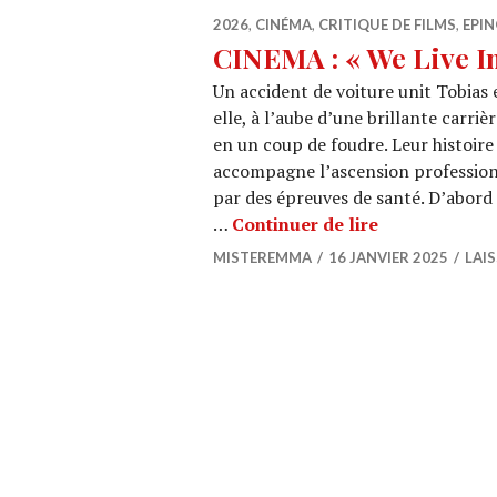
2026
,
CINÉMA
,
CRITIQUE DE FILMS
,
EPIN
CINEMA : « We Live I
Un accident de voiture unit Tobias 
elle, à l’aube d’une brillante carri
en un coup de foudre. Leur histoir
accompagne l’ascension professionn
par des épreuves de santé. D’abord u
CINEMA : « We
…
Continuer de lire
MISTEREMMA
16 JANVIER 2025
LAI