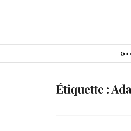
Accéder
au
contenu
principal
Qui 
Étiquette :
Ada