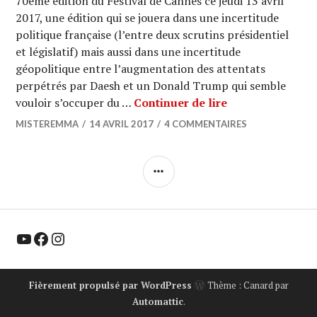
70ème édition du Festival de Cannes ce jeudi 13 avril
2017, une édition qui se jouera dans une incertitude
politique française (l’entre deux scrutins présidentiel
et législatif) mais aussi dans une incertitude
géopolitique entre l’augmentation des attentats
perpétrés par Daesh et un Donald Trump qui semble
CANNES 2017 : An
vouloir s’occuper du …
Continuer de lire
MISTEREMMA
14 AVRIL 2017
4 COMMENTAIRES
COLONNE
LATÉRALE
YouTube
Facebook
Instagram
Fièrement propulsé par WordPress
Thème : Canard par
Automattic
.