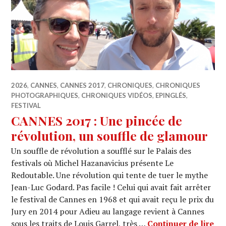
2026
,
CANNES
,
CANNES 2017
,
CHRONIQUES
,
CHRONIQUES
PHOTOGRAPHIQUES
,
CHRONIQUES VIDÉOS
,
EPINGLÉS
,
FESTIVAL
CANNES 2017 : Une pincée de
révolution, un souffle de glamour
Un souffle de révolution a soufflé sur le Palais des
festivals où Michel Hazanavicius présente Le
Redoutable. Une révolution qui tente de tuer le mythe
Jean-Luc Godard. Pas facile ! Celui qui avait fait arrêter
le festival de Cannes en 1968 et qui avait reçu le prix du
Jury en 2014 pour Adieu au langage revient à Cannes
CAN
sous les traits de Louis Garrel, très …
Continuer de lire