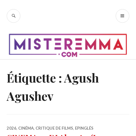
Accéder
au
RECHERCHE
ME
contenu
PR
principal
Étiquette :
Agush
Agushev
2026
,
CINÉMA
,
CRITIQUE DE FILMS
,
EPINGLÉS