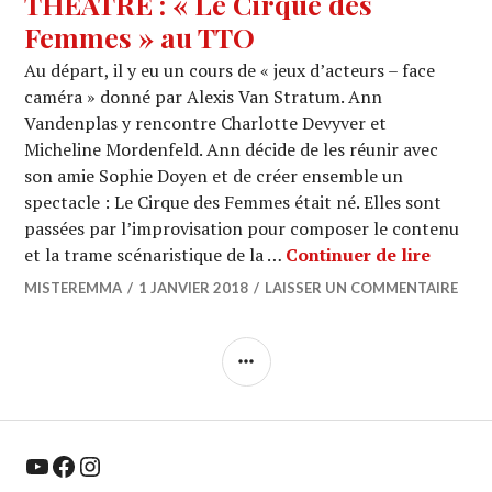
THEATRE : « Le Cirque des
Femmes » au TTO
Au départ, il y eu un cours de « jeux d’acteurs – face
caméra » donné par Alexis Van Stratum. Ann
Vandenplas y rencontre Charlotte Devyver et
Micheline Mordenfeld. Ann décide de les réunir avec
son amie Sophie Doyen et de créer ensemble un
spectacle : Le Cirque des Femmes était né. Elles sont
passées par l’improvisation pour composer le contenu
THEATR
et la trame scénaristique de la …
Continuer de lire
MISTEREMMA
1 JANVIER 2018
LAISSER UN COMMENTAIRE
COLONNE
LATÉRALE
YouTube
Facebook
Instagram