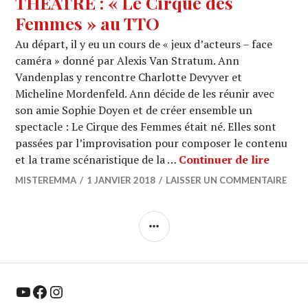
THEATRE : « Le Cirque des
Femmes » au TTO
Au départ, il y eu un cours de « jeux d’acteurs – face
caméra » donné par Alexis Van Stratum. Ann
Vandenplas y rencontre Charlotte Devyver et
Micheline Mordenfeld. Ann décide de les réunir avec
son amie Sophie Doyen et de créer ensemble un
spectacle : Le Cirque des Femmes était né. Elles sont
passées par l’improvisation pour composer le contenu
THEATR
et la trame scénaristique de la …
Continuer de lire
MISTEREMMA
1 JANVIER 2018
LAISSER UN COMMENTAIRE
COLONNE
LATÉRALE
YouTube
Facebook
Instagram