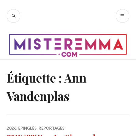
Accéder
au
RECHERCHE
ME
contenu
PR
principal
Étiquette :
Ann
Vandenplas
2026
,
EPINGLÉS
,
REPORTAGES