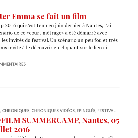
er Emma se fait un film
2016 qui s’est tenu en juin dernier à Nantes, j’ai
nario de ce «court métrage» a été démarré avec
 les invités du festival. Un scénario un peu fou et très
ous invite à le découvrir en cliquant sur le lien ci-
MMERLAB (1) : Mister Emma se fait un film
OMMENTAIRES
6
,
CHRONIQUES
,
CHRONIQUES VIDÉOS
,
EPINGLÉS
,
FESTIVAL
FILM SUMMERCAMP, Nantes, 05
illet 2016