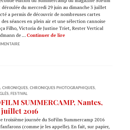
seconde édition du Summercamp du magazine SoFilm
t déroulée du mercredi 29 juin au dimanche 3 juillet
acté a permis de découvrir de nombreuses cartes
, des séances en plein air et une sélection cannoise
Filho, Victoria de Justine Triet, Rester Vertical
SOFILM SUMMERCAMP, Nantes,
Erdmann de …
Continuer de lire
MMENTAIRE
6
,
CHRONIQUES
,
CHRONIQUES PHOTOGRAPHIQUES
,
GLÉS
,
FESTIVAL
FILM SUMMERCAMP, Nantes,
 juillet 2016
te troisième journée du SoFilm Summercamp 2016
 fanfarons (comme je les appelle). En fait, sur papier,