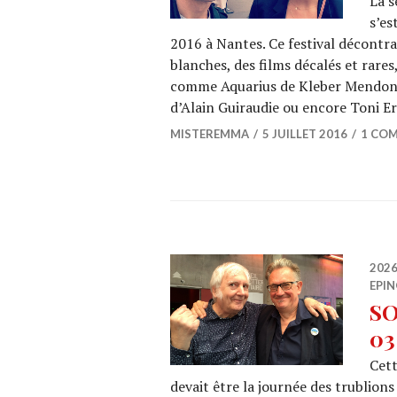
La 
s’es
2016 à Nantes. Ce festival décontr
blanches, des films décalés et rares
comme Aquarius de Kleber Mendonça 
d’Alain Guiraudie ou encore Toni 
MISTEREMMA
5 JUILLET 2016
1 CO
202
EPIN
SO
03
Cet
devait être la journée des trublions