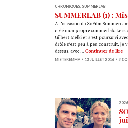
CHRONIQUES
,
SUMMERLAB
SUMMERLAB (1) : Mist
A l’occasion du SoFilm Summercamp 
créé mon propre summerlab. Le scé
Gilbert Melki et s’est poursuivi avec
drôle s’est peu à peu construit. Je v
SU
dessus. avec …
Continuer de lire
MISTEREMMA
13 JUILLET 2016
3 C
202
SO
ju