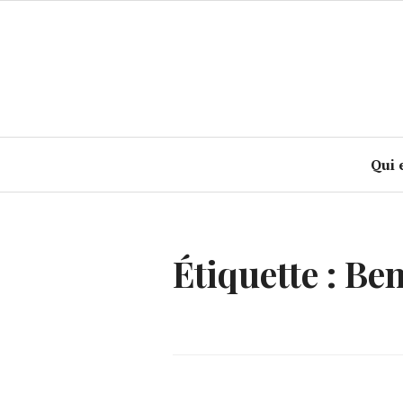
Accéder
au
contenu
principal
Qui 
Étiquette :
Ben