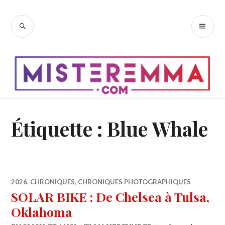
Accéder
au
RECHERCHE
ME
contenu
PR
principal
Étiquette :
Blue Whale
2026
,
CHRONIQUES
,
CHRONIQUES PHOTOGRAPHIQUES
SOLAR BIKE : De Chelsea à Tulsa,
Oklahoma