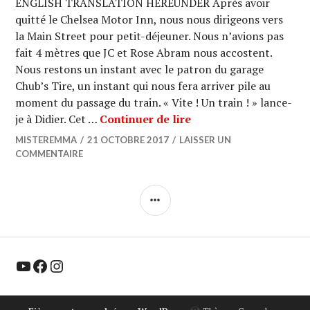
ENGLISH TRANSLATION HEREUNDER Après avoir
quitté le Chelsea Motor Inn, nous nous dirigeons vers
la Main Street pour petit-déjeuner. Nous n’avions pas
fait 4 mètres que JC et Rose Abram nous accostent.
Nous restons un instant avec le patron du garage
Chub’s Tire, un instant qui nous fera arriver pile au
moment du passage du train. « Vite ! Un train ! » lance-
SOLAR BIKE : De Chel
je à Didier. Cet …
Continuer de lire
MISTEREMMA
21 OCTOBRE 2017
LAISSER UN
COMMENTAIRE
COLONNE
LATÉRALE
YouTube
Facebook
Instagram