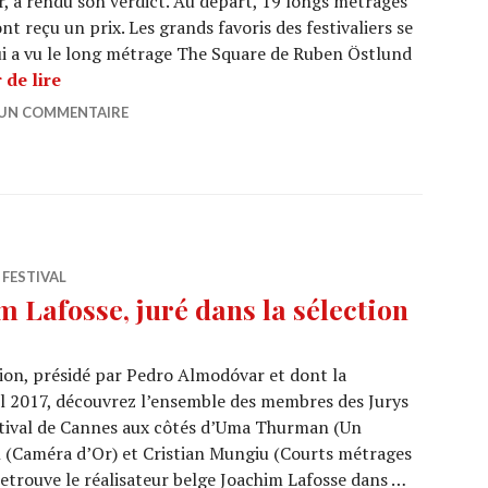
 a rendu son verdict. Au départ, 19 longs métrages
nt reçu un prix. Les grands favoris des festivaliers se
ui a vu le long métrage The Square de Ruben Östlund
CANNES 2017 : « The Square » de Ruben Östlund re
 de lire
 UN COMMENTAIRE
,
FESTIVAL
 Lafosse, juré dans la sélection
tion, présidé par Pedro Almodóvar et dont la
ril 2017, découvrez l’ensemble des membres des Jurys
estival de Cannes aux côtés d’Uma Thurman (Un
n (Caméra d’Or) et Cristian Mungiu (Courts métrages
 retrouve le réalisateur belge Joachim Lafosse dans …