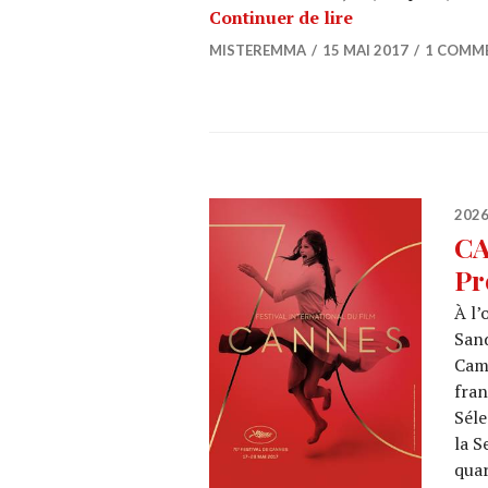
CANNES 2017 : J
Continuer de lire
MISTEREMMA
15 MAI 2017
1 COMM
202
CA
Pr
À l’
Sand
Camé
fran
Séle
la S
quar