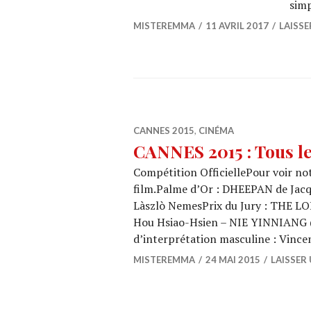
simp
MISTEREMMA
11 AVRIL 2017
LAISS
CANNES 2015
,
CINÉMA
CANNES 2015 : Tous l
Compétition OfficiellePour voir not
film.Palme d’Or : DHEEPAN de Jacqu
Làszlò NemesPrix du Jury : THE LO
Hou Hsiao-Hsien – NIE YINNIANG (
d’interprétation masculine : Vinc
MISTEREMMA
24 MAI 2015
LAISSER