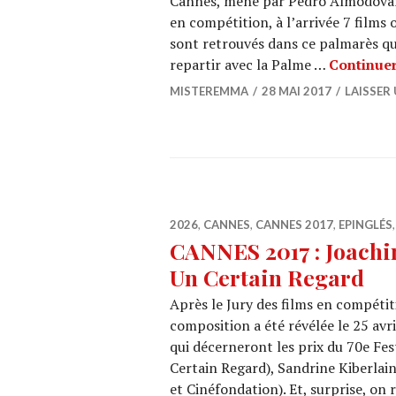
Cannes, mené par Pedro Almodovar,
en compétition, à l’arrivée 7 films o
sont retrouvés dans ce palmarès q
repartir avec la Palme …
Continuer
MISTEREMMA
28 MAI 2017
LAISSER
2026
,
CANNES
,
CANNES 2017
,
EPINGLÉS
CANNES 2017 : Joachim
Un Certain Regard
Après le Jury des films en compéti
composition a été révélée le 25 av
qui décerneront les prix du 70e F
Certain Regard), Sandrine Kiberlai
et Cinéfondation). Et, surprise, on