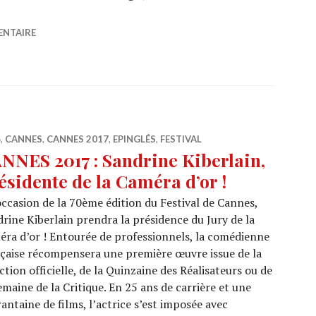
oachim Lafosse, juré dans la sélection Un Certain Regard
ENTAIRE
6
,
CANNES
,
CANNES 2017
,
EPINGLÉS
,
FESTIVAL
NNES 2017 : Sandrine Kiberlain,
ésidente de la Caméra d’or !
occasion de la 70ème édition du Festival de Cannes,
rine Kiberlain prendra la présidence du Jury de la
ra d’or ! Entourée de professionnels, la comédienne
çaise récompensera une première œuvre issue de la
ction officielle, de la Quinzaine des Réalisateurs ou de
emaine de la Critique. En 25 ans de carrière et une
antaine de films, l’actrice s’est imposée avec