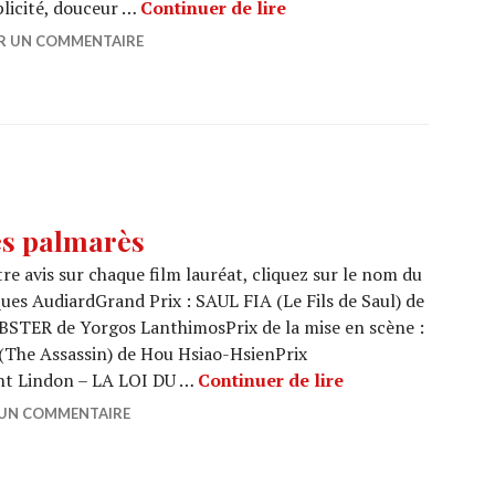
CANNES 2017 : Sandrine 
licité, douceur …
Continuer de lire
ER UN COMMENTAIRE
es palmarès
re avis sur chaque film lauréat, cliquez sur le nom du
es AudiardGrand Prix : SAUL FIA (Le Fils de Saul) de
BSTER de Yorgos LanthimosPrix de la mise en scène :
The Assassin) de Hou Hsiao-HsienPrix
CANNES 2015 : To
ent Lindon – LA LOI DU …
Continuer de lire
 UN COMMENTAIRE