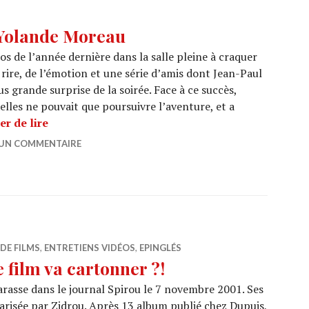
 Yolande Moreau
os de l’année dernière dans la salle pleine à craquer
 rire, de l’émotion et une série d’amis dont Jean-Paul
s grande surprise de la soirée. Face à ce succès,
elles ne pouvait que poursuivre l’aventure, et a
BRFF 2017 : La Fête à Yolande Moreau
er de lire
 UN COMMENTAIRE
DE FILMS
,
ENTRETIENS VIDÉOS
,
EPINGLÉS
film va cartonner ?!
arasse dans le journal Spirou le 7 novembre 2001. Ses
énarisée par Zidrou. Après 13 album publié chez Dupuis,