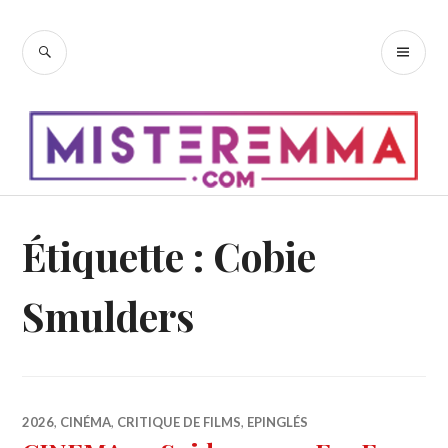
Accéder
au
RECHERCHE
ME
contenu
PR
principal
Étiquette :
Cobie
Smulders
2026
,
CINÉMA
,
CRITIQUE DE FILMS
,
EPINGLÉS