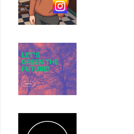
yao Miyazaki et le Heron » de Kaku Arakawa