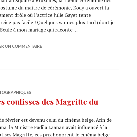
lait au Square à Bruxelles, la 10ème cérémonie des
costume du maître de cérémonie, Kody a ouvert la
ment drôle où l’actrice Julie Gayet tente
rcice pas facile ! Quelques vannes plus tard (dont je
, Seule à mon mariage qui raconte …
NEMA 2020 : En direct des coulisses
SER UN COMMENTAIRE
TOGRAPHIQUES
 coulisses des Magritte du
e février est devenu celui du cinéma belge. Afin de
, la Ministre Fadila Laanan avait influencé à la
tisés Magritte, ces prix honorent le cinéma belge