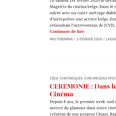
Ce samedi 1er février 2020 se dérou
Magritte du cinéma belge. Dans le 
soirée avec un court-métrage diable
d’interpréter une actrice belge. Exe
retiendrais l’intervention de JCVD
MAGRITTE DU CI
Continuer de lire
MISTEREMMA
2 FÉVRIER 2020
LAIS
2026
,
CHRONIQUES
,
CHRONIQUES PHO
CEREMONIE : Dans les
Cinéma
Depuis 8 ans, le premier week-end d
mettre du glamour dans notre cinéma
création de nos propres Césars. Bap