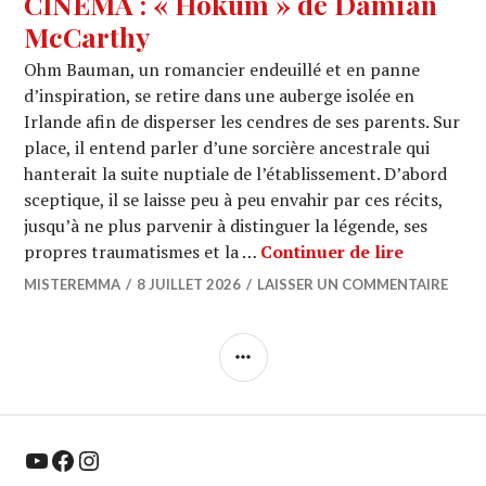
CINEMA : « Hokum » de Damian
McCarthy
Ohm Bauman, un romancier endeuillé et en panne
d’inspiration, se retire dans une auberge isolée en
Irlande afin de disperser les cendres de ses parents. Sur
place, il entend parler d’une sorcière ancestrale qui
hanterait la suite nuptiale de l’établissement. D’abord
sceptique, il se laisse peu à peu envahir par ces récits,
jusqu’à ne plus parvenir à distinguer la légende, ses
CINEMA :
propres traumatismes et la …
Continuer de lire
MISTEREMMA
8 JUILLET 2026
LAISSER UN COMMENTAIRE
COLONNE
LATÉRALE
YouTube
Facebook
Instagram