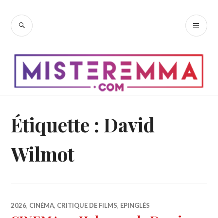
Accéder
au
RECHERCHE
ME
contenu
PR
principal
Étiquette :
David
Wilmot
2026
,
CINÉMA
,
CRITIQUE DE FILMS
,
EPINGLÉS