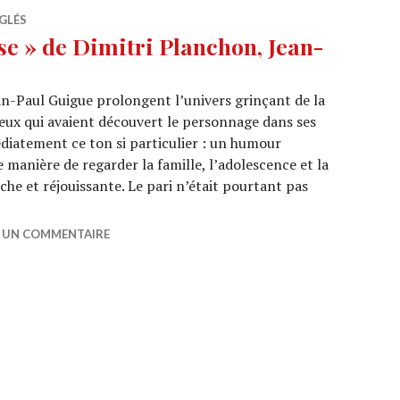
GLÉS
e » de Dimitri Planchon, Jean-
an-Paul Guigue prolongent l’univers grinçant de la
eux qui avaient découvert le personnage dans ses
iatement ce ton si particulier : un humour
 manière de regarder la famille, l’adolescence et la
èche et réjouissante. Le pari n’était pourtant pas
2026 : « Blaise » de Dimitri Planchon, Jean-Paul Guigue
R UN COMMENTAIRE