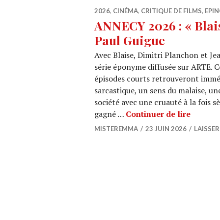
2026
,
CINÉMA
,
CRITIQUE DE FILMS
,
EPIN
ANNECY 2026 : « Blais
Paul Guigue
Avec Blaise, Dimitri Planchon et Je
série éponyme diffusée sur ARTE. C
épisodes courts retrouveront imméd
sarcastique, un sens du malaise, une
société avec une cruauté à la fois s
ANNECY 
gagné …
Continuer de lire
MISTEREMMA
23 JUIN 2026
LAISSE