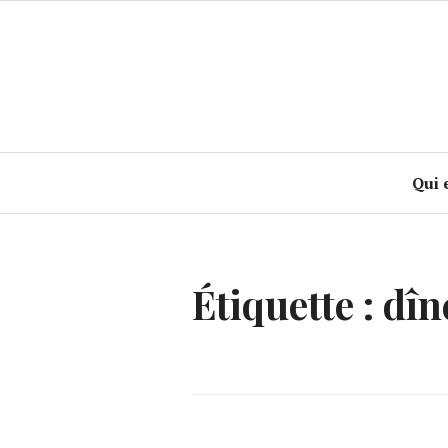
Accéder
au
contenu
principal
Qui 
Étiquette :
dîn