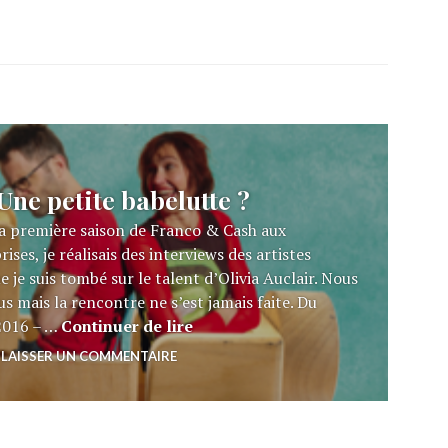
ne petite babelutte ?
à la première saison de Franco & Cash aux
ises, je réalisais des interviews des artistes
 je suis tombé sur le talent d’Olivia Auclair. Nous
 mais la rencontre ne s’est jamais faite. Du
OLIVIA AUCLAIR : Une petite bab
 2016 – …
Continuer de lire
LAISSER UN COMMENTAIRE