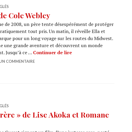
GLÉS
de Cole Webley
ue de 2008, un père tente désespérément de protéger
ratiquement tout pris. Un matin, il réveille Ella et
mbarque pour un long voyage sur les routes du Midwest.
me une grande aventure et découvrent un monde
CINEMA : « Omaha » de C
nt. Jusqu’à ce …
Continuer de lire
 UN COMMENTAIRE
GLÉS
ère » de Lise Akoka et Romane