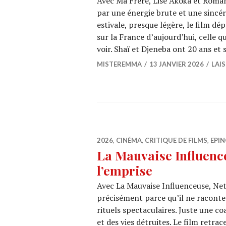
Avec Ma Frère, Lise Akoka et Roman
par une énergie brute et une sincé
estivale, presque légère, le film d
sur la France d’aujourd’hui, celle 
voir. Shaï et Djeneba ont 20 ans et
MISTEREMMA
13 JANVIER 2026
LAI
2026
,
CINÉMA
,
CRITIQUE DE FILMS
,
EPIN
La Mauvaise Influenceu
l’emprise
Avec La Mauvaise Influenceuse, Ne
précisément parce qu’il ne raconte 
rituels spectaculaires. Juste une co
et des vies détruites. Le film retra