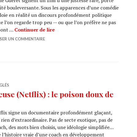
e Gueret signent un film d’une justesse rare, porté
rité bouleversante. Sous les apparences d’une comédie
éploie en réalité un discours profondément politique
que l’on regarde trop peu — ou que l’on préfère ne pas
CINEMAMED : « Ma Frère » de Lis
 sont …
Continuer de lire
SSER UN COMMENTAIRE
GLÉS
se (Netflix) : le poison doux de
tflix signe un documentaire profondément glaçant,
rien d’extraordinaire. Pas de secte exotique, pas de
ach, des mots bien choisis, une idéologie simplifiée…
ce l’histoire vraie d’une coach en développement