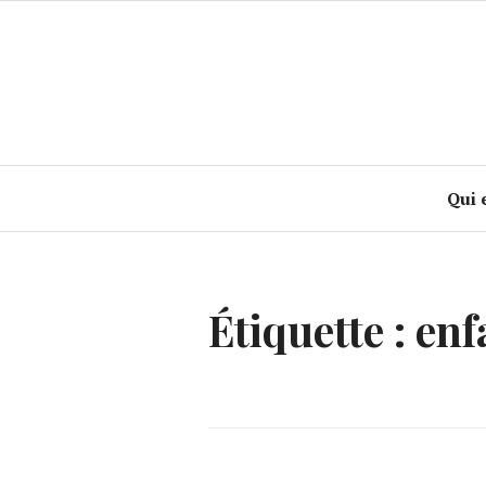
Accéder
au
contenu
principal
Qui 
Étiquette :
enf