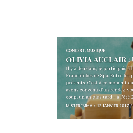
CONCERT
,
MUSIQUE
OLIVIA AUCLAIR : U
Il y a deux ans, je participais 
Francofolies de Spa. Entre les pr
présents. C’est à ce moment que
avons convenu d’un rendez-vous
coup, un an plus tard – à l’été
MISTEREMMA
12 JANVIER 2017