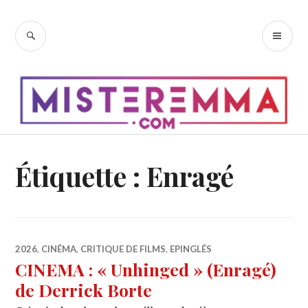
Accéder
au
RECHERCHE
ME
contenu
PR
principal
Étiquette :
Enragé
2026
,
CINÉMA
,
CRITIQUE DE FILMS
,
EPINGLÉS
CINEMA : « Unhinged » (Enragé)
de Derrick Borte