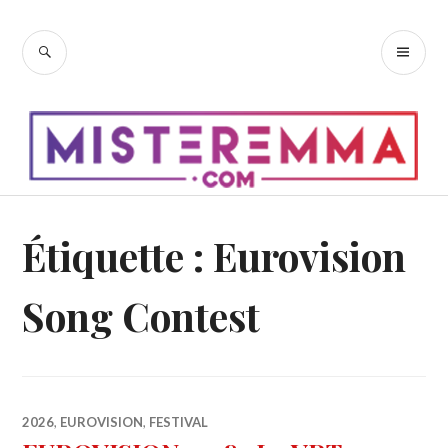
Accéder
au
RECHERCHE
ME
contenu
PR
principal
Étiquette :
Eurovision
Song Contest
2026
,
EUROVISION
,
FESTIVAL