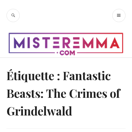
Accéder
au
RECHERCHE
ME
contenu
PR
principal
Étiquette :
Fantastic
Beasts: The Crimes of
Grindelwald