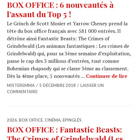
BOX OFFICE : 6 nouveautés à
l’assaut du Top 5 !
Le Grinch de Scott Mosier et Yarrow Cheney prend la
tête du box office français avec 581 000 entrées. Il
détrône ainsi Fantastic Beasts: The Crimes of
Grindelwald (Les animaux fantastiques : Les crimes de
Grindelwald) qui, pour sa 3ème semaine d’exploitation,
passe le cap des 3 millions d’entrées, tout comme
Bohemian rhapsody qui se classe 3ème au classement.
BOX O
Dès la 4ème place, 5 nouveautés …
Continuer de lire
MISTEREMMA
5 DÉCEMBRE 2018
LAISSER UN
COMMENTAIRE
2026
,
BOX OFFICE
,
CINÉMA
,
EPINGLÉS
BOX OFFICE : Fantastic Beasts:
The Crimes of Grindelwald (Les