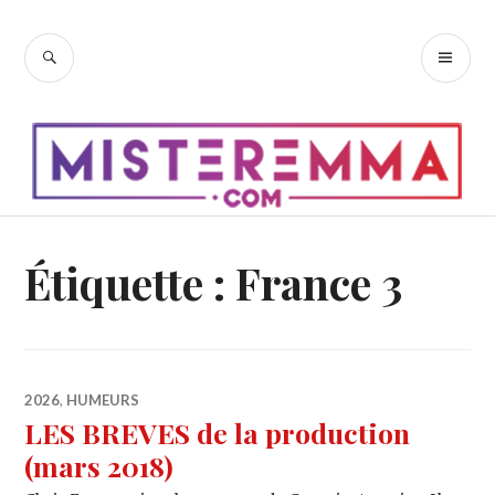
Accéder
au
RECHERCHE
ME
contenu
PR
principal
Étiquette :
France 3
2026
,
HUMEURS
LES BREVES de la production
(mars 2018)