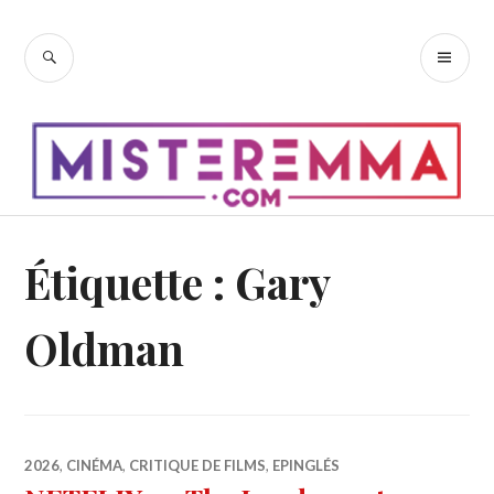
Accéder
au
RECHERCHE
ME
contenu
PR
principal
Étiquette :
Gary
Oldman
2026
,
CINÉMA
,
CRITIQUE DE FILMS
,
EPINGLÉS