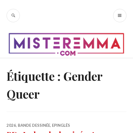
Accéder
au
RECHERCHE
ME
contenu
PR
principal
Étiquette :
Gender
Queer
2026
,
BANDE DESSINÉE
,
EPINGLÉS