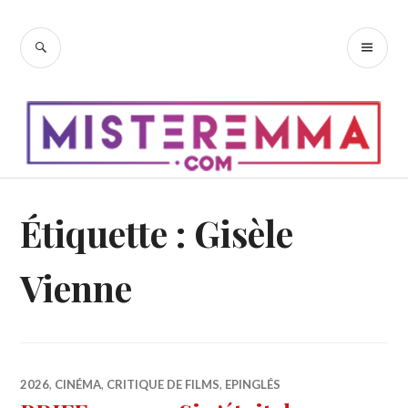
Accéder
au
RECHERCHE
ME
contenu
PR
principal
Étiquette :
Gisèle
Vienne
2026
,
CINÉMA
,
CRITIQUE DE FILMS
,
EPINGLÉS