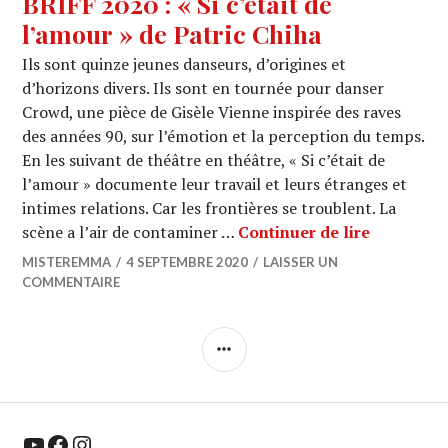
BRIFF 2020 : « Si c’était de
l’amour » de Patric Chiha
Ils sont quinze jeunes danseurs, d’origines et
d’horizons divers. Ils sont en tournée pour danser
Crowd, une pièce de Gisèle Vienne inspirée des raves
des années 90, sur l’émotion et la perception du temps.
En les suivant de théâtre en théâtre, « Si c’était de
l’amour » documente leur travail et leurs étranges et
intimes relations. Car les frontières se troublent. La
BRIFF 2020
scène a l’air de contaminer …
Continuer de lire
MISTEREMMA
4 SEPTEMBRE 2020
LAISSER UN
COMMENTAIRE
COLONNE
LATÉRALE
YouTube
Facebook
Instagram