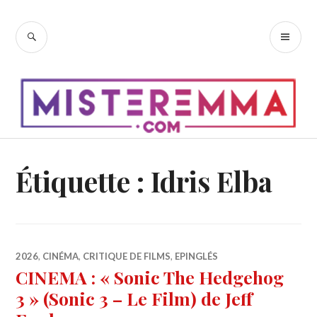
Accéder
au
RECHERCHE
ME
contenu
PR
principal
Étiquette :
Idris Elba
2026
,
CINÉMA
,
CRITIQUE DE FILMS
,
EPINGLÉS
CINEMA : « Sonic The Hedgehog
3 » (Sonic 3 – Le Film) de Jeff