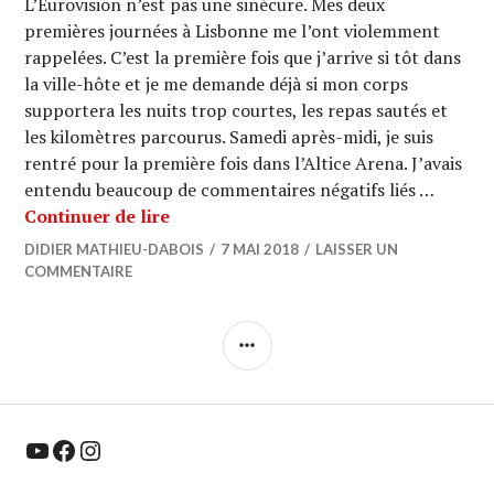
L’Eurovision n’est pas une sinécure. Mes deux
premières journées à Lisbonne me l’ont violemment
rappelées. C’est la première fois que j’arrive si tôt dans
la ville-hôte et je me demande déjà si mon corps
supportera les nuits trop courtes, les repas sautés et
les kilomètres parcourus. Samedi après-midi, je suis
rentré pour la première fois dans l’Altice Arena. J’avais
entendu beaucoup de commentaires négatifs liés …
EUROVISION 2018 : Glamour et confide
Continuer de lire
DIDIER MATHIEU-DABOIS
7 MAI 2018
LAISSER UN
COMMENTAIRE
COLONNE
LATÉRALE
YouTube
Facebook
Instagram