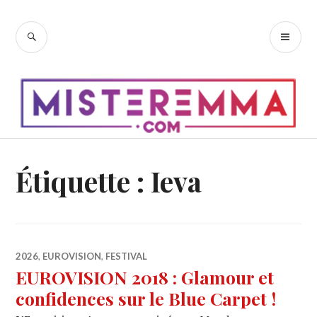
Accéder
au
RECHERCHE
ME
contenu
PR
principal
Étiquette :
Ieva
2026
,
EUROVISION
,
FESTIVAL
EUROVISION 2018 : Glamour et
confidences sur le Blue Carpet !