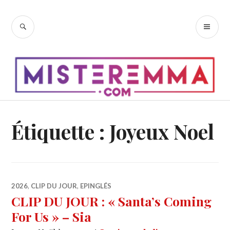
Accéder
au
RECHERCHE
ME
contenu
PR
principal
Étiquette :
Joyeux Noel
2026
,
CLIP DU JOUR
,
EPINGLÉS
CLIP DU JOUR : « Santa’s Coming
For Us » – Sia