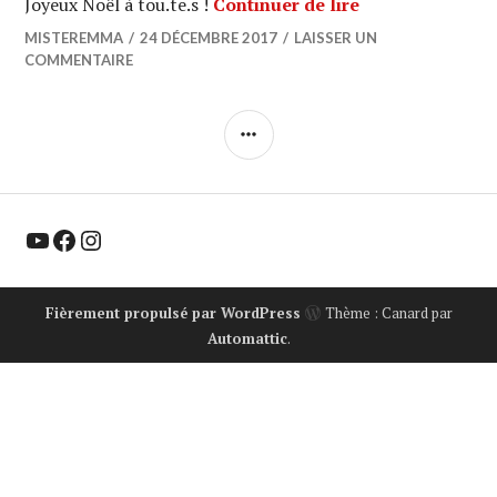
CLIP DU JOUR : 
Joyeux Noël à tou.te.s !
Continuer de lire
MISTEREMMA
24 DÉCEMBRE 2017
LAISSER UN
COMMENTAIRE
COLONNE
LATÉRALE
YouTube
Facebook
Instagram
Fièrement propulsé par WordPress
Thème : Canard par
Automattic
.