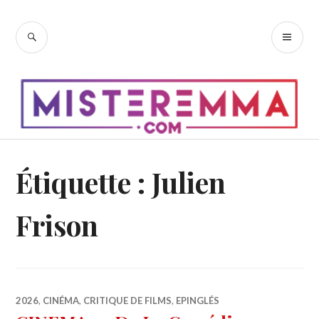
Accéder
au
RECHERCHE
ME
contenu
PR
principal
Étiquette :
Julien
Frison
2026
,
CINÉMA
,
CRITIQUE DE FILMS
,
EPINGLÉS