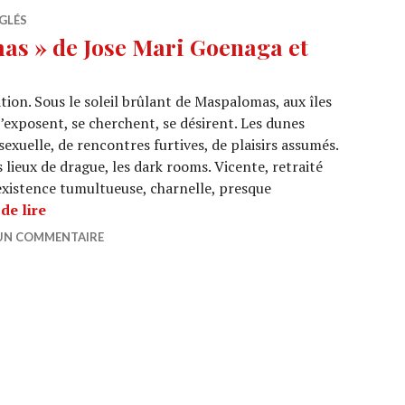
GLÉS
s » de Jose Mari Goenaga et
ion. Sous le soleil brûlant de Maspalomas, aux îles
’exposent, se cherchent, se désirent. Les dunes
sexuelle, de rencontres furtives, de plaisirs assumés.
s lieux de drague, les dark rooms. Vicente, retraité
existence tumultueuse, charnelle, presque
CINEMA : « Maspalomas » de Jose Mari Goenaga et 
de lire
 UN COMMENTAIRE