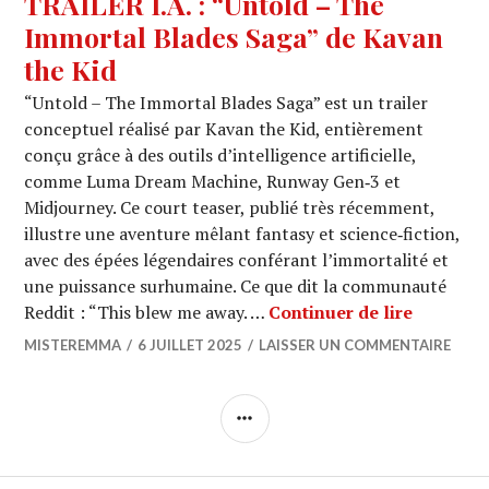
TRAILER I.A. : “Untold – The
Immortal Blades Saga” de Kavan
the Kid
“Untold – The Immortal Blades Saga” est un trailer
conceptuel réalisé par Kavan the Kid, entièrement
conçu grâce à des outils d’intelligence artificielle,
comme Luma Dream Machine, Runway Gen‑3 et
Midjourney. Ce court teaser, publié très récemment,
illustre une aventure mêlant fantasy et science‑fiction,
avec des épées légendaires conférant l’immortalité et
une puissance surhumaine. Ce que dit la communauté
TRAILER 
Reddit : “This blew me away. …
Continuer de lire
MISTEREMMA
6 JUILLET 2025
LAISSER UN COMMENTAIRE
COLONNE
LATÉRALE