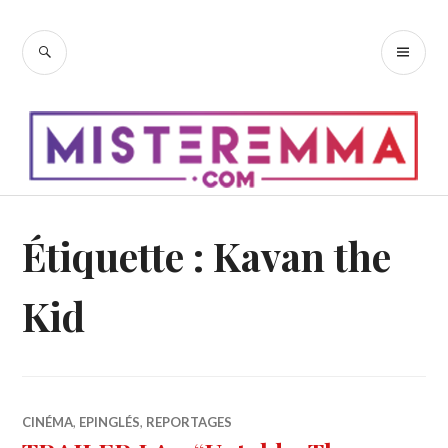
Accéder
au
RECHERCHE
ME
contenu
PR
principal
Étiquette :
Kavan the
Kid
CINÉMA
,
EPINGLÉS
,
REPORTAGES