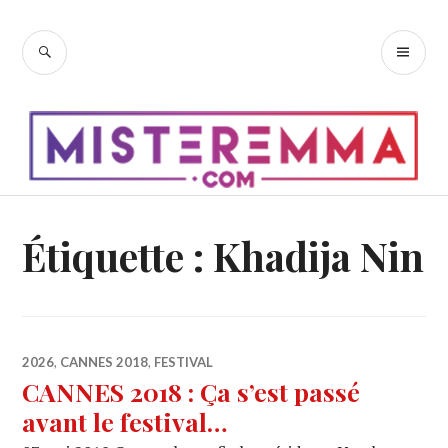
Accéder
au
RECHERCHE
ME
contenu
PR
principal
Étiquette :
Khadija Nin
2026
,
CANNES 2018
,
FESTIVAL
CANNES 2018 : Ça s’est passé
avant le festival…