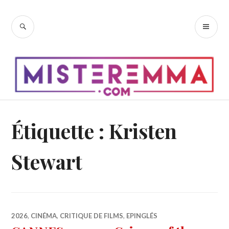
Accéder
au
RECHERCHE
ME
contenu
PR
principal
Étiquette :
Kristen
Stewart
2026
,
CINÉMA
,
CRITIQUE DE FILMS
,
EPINGLÉS