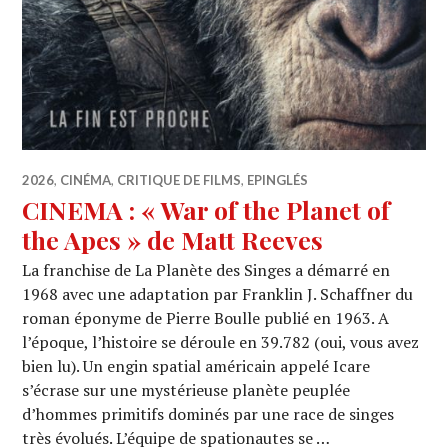
2026
,
CINÉMA
,
CRITIQUE DE FILMS
,
EPINGLÉS
CINEMA : « War of the Planet of
the Apes » de Matt Reeves
La franchise de La Planète des Singes a démarré en
1968 avec une adaptation par Franklin J. Schaffner du
roman éponyme de Pierre Boulle publié en 1963. A
l’époque, l’histoire se déroule en 39.782 (oui, vous avez
bien lu). Un engin spatial américain appelé Icare
s’écrase sur une mystérieuse planète peuplée
d’hommes primitifs dominés par une race de singes
très évolués. L’équipe de spationautes se …