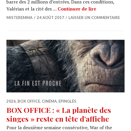
barre des 2 millions d’entrées. Dans ces conditions,
BOX OFFICE : Ch
Valérian et la cité des …
Continuer de lire
MISTEREMMA
24 AOÛT 2017
LAISSER UN COMMENTAIRE
2026
,
BOX OFFICE
,
CINÉMA
,
EPINGLÉS
BOX OFFICE : « La planète des
singes » reste en tête d’affiche
Pour la deuxième semaine consécutive, War of the