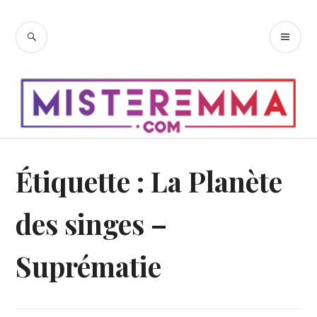
Accéder
au
RECHERCHE
ME
contenu
PR
principal
Étiquette :
La Planète
des singes –
Suprématie