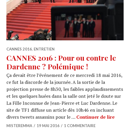
CANNES 2016
,
ENTRETIEN
CANNES 2016 : Pour ou contre le
Dardenne ? Polémique !
Ça devait être l’événement de ce mercredi 18 mai 2016,
ce fut la discorde de la journée. A la sortie de la
projection presse de 8h30, les faibles applaudissements
et les quelques huées dans la salle ont jeté le doute sur
La Fille Inconnue de Jean-Pierre et Luc Dardenne. Le
site de TF1 diffuse un article dès 10h46 en incluant
CANNES
divers tweets assassins pour le …
Continuer de lire
MISTEREMMA
19 MAI 2016
1 COMMENTAIRE