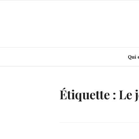
Accéder
au
contenu
principal
Qui 
Étiquette :
Le 