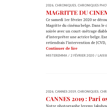
2026
,
CHRONIQUES
,
CHRONIQUES PHO
MAGRITTE DU CINEMA 
Ce samedi 1er février 2020 se dérou
Magritte du cinéma belge. Dans le 
soirée avec un court-métrage diable
d’interpréter une actrice belge. Exe
retiendrais l’intervention de JCVD
MAGRITTE DU CI
Continuer de lire
MISTEREMMA
2 FÉVRIER 2020
LAIS
2026
,
CANNES 2019
,
CHRONIQUES
,
CHR
CANNES 2019 : Pari os
Notre photographe Jeremy Jakubow