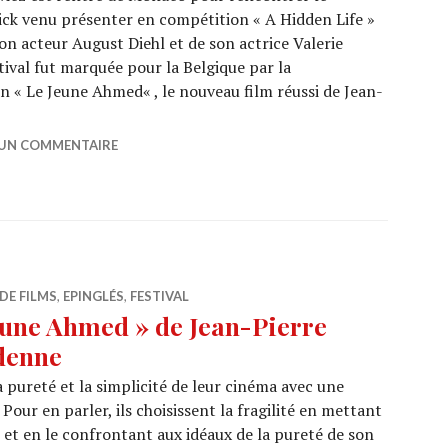
ick venu présenter en compétition « A Hidden Life »
n acteur August Diehl et de son actrice Valerie
ival fut marquée pour la Belgique par la
n « Le Jeune Ahmed« , le nouveau film réussi de Jean-
S 2019 : Pari osé et réussi pour les Dardenne
 UN COMMENTAIRE
DE FILMS
,
EPINGLÉS
,
FESTIVAL
eune Ahmed » de Jean-Pierre
denne
 pureté et la simplicité de leur cinéma avec une
 Pour en parler, ils choisissent la fragilité en mettant
 et en le confrontant aux idéaux de la pureté de son