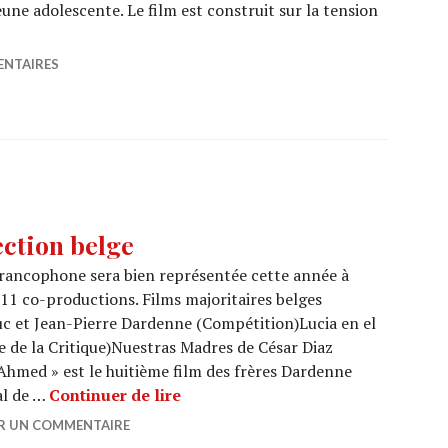
eune adolescente. Le film est construit sur la tension
 « Le jeune Ahmed » de Jean-Pierre Dardenne et Luc Da
ENTAIRES
ction belge
 francophone sera bien représentée cette année à
 11 co-productions. Films majoritaires belges
 et Jean-Pierre Dardenne (Compétition)Lucia en el
 de la Critique)Nuestras Madres de César Diaz
 Ahmed » est le huitième film des frères Dardenne
CANNES 2019 : La sélection belge
al de …
Continuer de lire
ER UN COMMENTAIRE