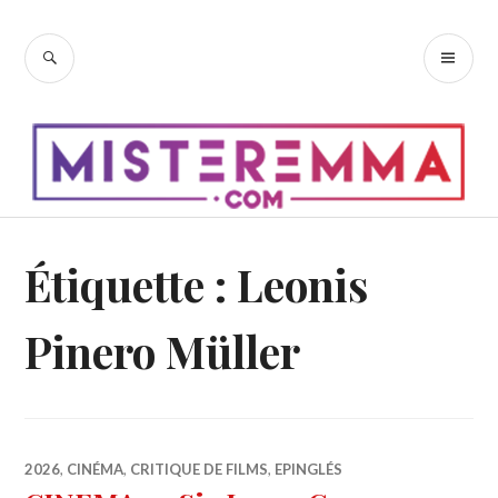
Accéder
au
RECHERCHE
ME
contenu
PR
principal
Étiquette :
Leonis
Pinero Müller
2026
,
CINÉMA
,
CRITIQUE DE FILMS
,
EPINGLÉS