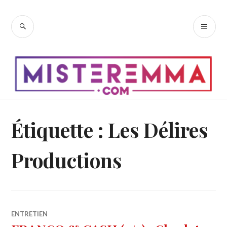
Accéder
au
RECHERCHE
ME
contenu
PR
principal
Étiquette :
Les Délires
Productions
ENTRETIEN