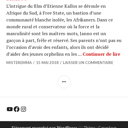
L’intrigue du film d’Etienne Kallos se déroule en
Afrique du Sud, à Free State, un bastion d’une
communauté blanche isolée, les Afrikaners. Dans ce
monde rural et conservateur où la force et la
masculinité sont les maîtres-mots, Janno est un
garçon à part, frêle et réservé. Ses parents n’ont pas eu
l’occasion d’avoir des enfants, alors ils ont décidé
CAN
d’aider des jeunes orphelins en les …
Continuer de lire
MISTEREMMA
15 MAI 2018
LAISSER UN COMMENTAIRE
COLONNE
LATÉRALE
YouTube
Facebook
Instagram
Fièrement propulsé par WordPress
Thème : Canard par