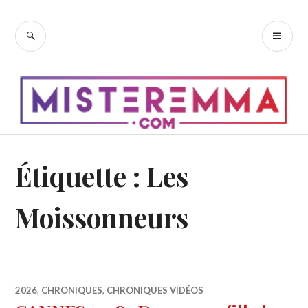
Accéder
au
RECHERCHE
ME
contenu
PR
principal
Étiquette :
Les
Moissonneurs
2026
,
CHRONIQUES
,
CHRONIQUES VIDÉOS