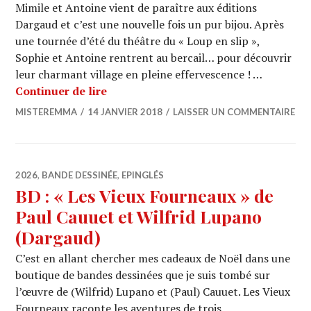
Mimile et Antoine vient de paraître aux éditions
Dargaud et c’est une nouvelle fois un pur bijou. Après
une tournée d’été du théâtre du « Loup en slip »,
Sophie et Antoine rentrent au bercail… pour découvrir
leur charmant village en pleine effervescence ! …
BD : « Les vieux fourneaux 4. La magi
Continuer de lire
MISTEREMMA
14 JANVIER 2018
LAISSER UN COMMENTAIRE
2026
,
BANDE DESSINÉE
,
EPINGLÉS
BD : « Les Vieux Fourneaux » de
Paul Cauuet et Wilfrid Lupano
(Dargaud)
C’est en allant chercher mes cadeaux de Noël dans une
boutique de bandes dessinées que je suis tombé sur
l’œuvre de (Wilfrid) Lupano et (Paul) Cauuet. Les Vieux
Fourneaux raconte les aventures de trois