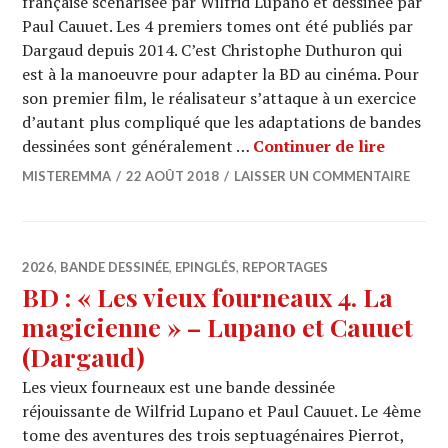
française scénarisée par Wilfrid Lupano et dessinée par
Paul Cauuet. Les 4 premiers tomes ont été publiés par
Dargaud depuis 2014. C’est Christophe Duthuron qui
est à la manoeuvre pour adapter la BD au cinéma. Pour
son premier film, le réalisateur s’attaque à un exercice
d’autant plus compliqué que les adaptations de bandes
CINEMA 
dessinées sont généralement …
Continuer de lire
MISTEREMMA
22 AOÛT 2018
LAISSER UN COMMENTAIRE
2026
,
BANDE DESSINÉE
,
EPINGLÉS
,
REPORTAGES
BD : « Les vieux fourneaux 4. La
magicienne » – Lupano et Cauuet
(Dargaud)
Les vieux fourneaux est une bande dessinée
réjouissante de Wilfrid Lupano et Paul Cauuet. Le 4ème
tome des aventures des trois septuagénaires Pierrot,