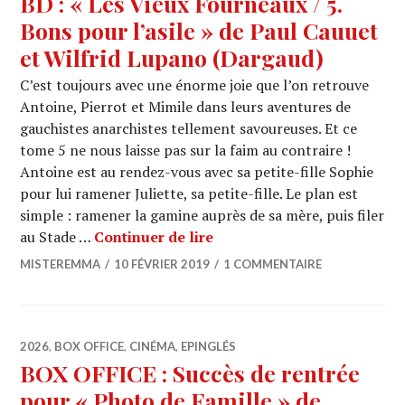
BD : « Les Vieux Fourneaux / 5.
Bons pour l’asile » de Paul Cauuet
et Wilfrid Lupano (Dargaud)
C’est toujours avec une énorme joie que l’on retrouve
Antoine, Pierrot et Mimile dans leurs aventures de
gauchistes anarchistes tellement savoureuses. Et ce
tome 5 ne nous laisse pas sur la faim au contraire !
Antoine est au rendez-vous avec sa petite-fille Sophie
pour lui ramener Juliette, sa petite-fille. Le plan est
simple : ramener la gamine auprès de sa mère, puis filer
BD : « Les Vieux Fourneaux 
au Stade …
Continuer de lire
MISTEREMMA
10 FÉVRIER 2019
1 COMMENTAIRE
2026
,
BOX OFFICE
,
CINÉMA
,
EPINGLÉS
BOX OFFICE : Succès de rentrée
pour « Photo de Famille » de