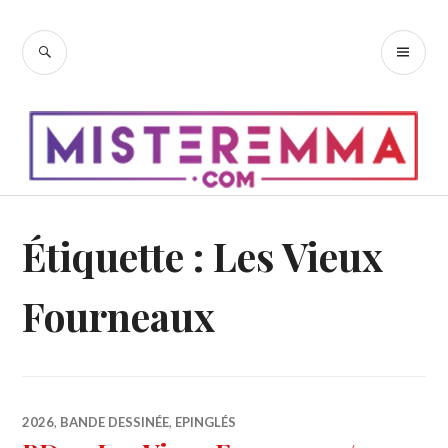
Accéder
au
RECHERCHE
ME
contenu
PR
principal
Étiquette :
Les Vieux
Fourneaux
2026
,
BANDE DESSINÉE
,
EPINGLÉS