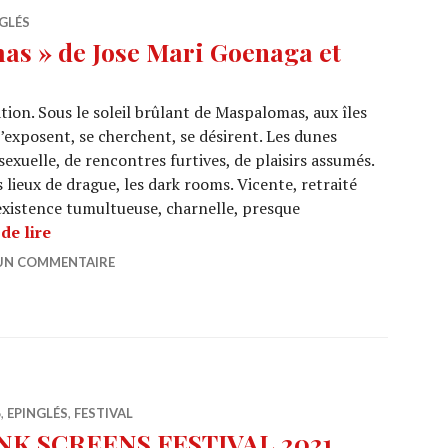
GLÉS
s » de Jose Mari Goenaga et
ion. Sous le soleil brûlant de Maspalomas, aux îles
’exposent, se cherchent, se désirent. Les dunes
sexuelle, de rencontres furtives, de plaisirs assumés.
s lieux de drague, les dark rooms. Vicente, retraité
existence tumultueuse, charnelle, presque
CINEMA : « Maspalomas » de Jose Mari Goenaga et 
de lire
 UN COMMENTAIRE
6
,
EPINGLÉS
,
FESTIVAL
NK SCREENS FESTIVAL 2021