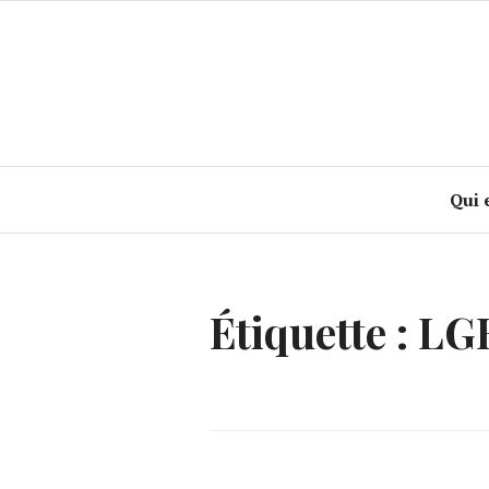
Accéder
au
contenu
principal
Qui 
Étiquette :
LG