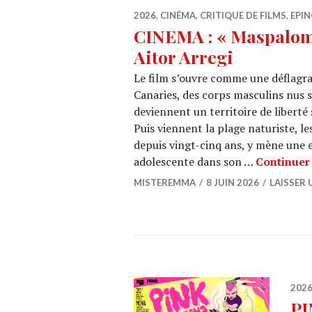
2026
,
CINÉMA
,
CRITIQUE DE FILMS
,
EPIN
CINEMA : « Maspaloma
Aitor Arregi
Le film s’ouvre comme une déflagrat
Canaries, des corps masculins nus s
deviennent un territoire de liberté 
Puis viennent la plage naturiste, le
depuis vingt-cinq ans, y mène une 
adolescente dans son …
Continuer 
MISTEREMMA
8 JUIN 2026
LAISSER
202
PI