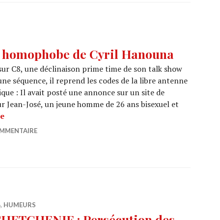
r homophobe de Cyril Hanouna
ur C8, une déclinaison prime time de son talk show
ne séquence, il reprend les codes de la libre antenne
ique : Il avait posté une annonce sur un site de
ur Jean-José, un jeune homme de 26 ans bisexuel et
DOSSIER : Le canular homophobe de Cyril Hanouna
re
OMMENTAIRE
6
,
HUMEURS
HETCHENIE : Persécution des