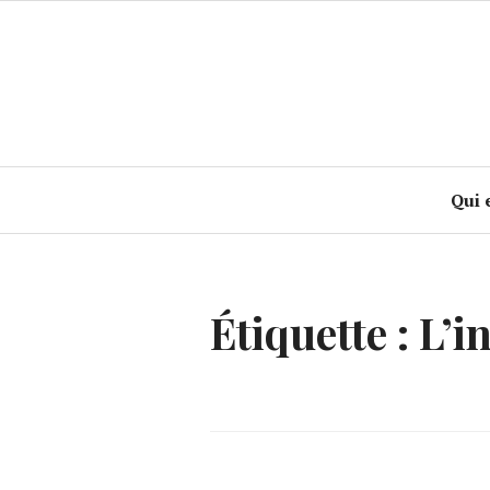
Accéder
au
contenu
principal
Qui 
Étiquette :
L’i