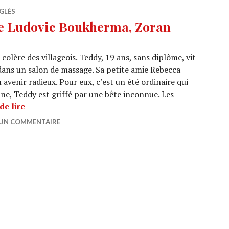
GLÉS
de Ludovic Boukherma, Zoran
 colère des villageois. Teddy, 19 ans, sans diplôme, vit
 dans un salon de massage. Sa petite amie Rebecca
avenir radieux. Pour eux, c’est un été ordinaire qui
une, Teddy est griffé par une bête inconnue. Les
CINEMA : « Teddy » de Ludovic Boukherma, Zoran
de lire
 UN COMMENTAIRE