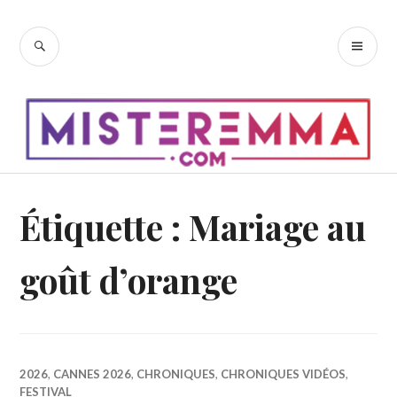
Accéder
au
RECHERCHE
ME
contenu
PR
principal
Étiquette :
Mariage au
goût d’orange
2026
,
CANNES 2026
,
CHRONIQUES
,
CHRONIQUES VIDÉOS
,
FESTIVAL