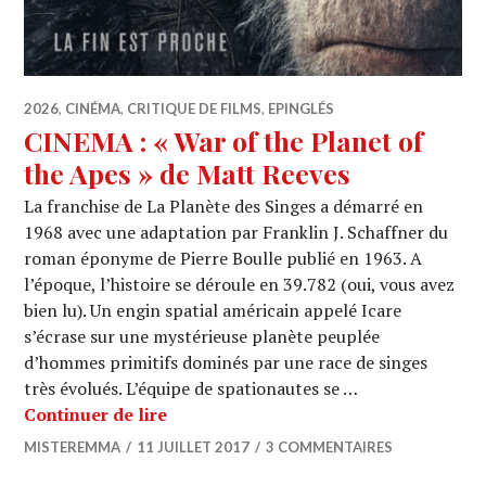
2026
,
CINÉMA
,
CRITIQUE DE FILMS
,
EPINGLÉS
CINEMA : « War of the Planet of
the Apes » de Matt Reeves
La franchise de La Planète des Singes a démarré en
1968 avec une adaptation par Franklin J. Schaffner du
roman éponyme de Pierre Boulle publié en 1963. A
l’époque, l’histoire se déroule en 39.782 (oui, vous avez
bien lu). Un engin spatial américain appelé Icare
s’écrase sur une mystérieuse planète peuplée
d’hommes primitifs dominés par une race de singes
très évolués. L’équipe de spationautes se …
CINEMA : « War of the Planet of the 
Continuer de lire
MISTEREMMA
11 JUILLET 2017
3 COMMENTAIRES