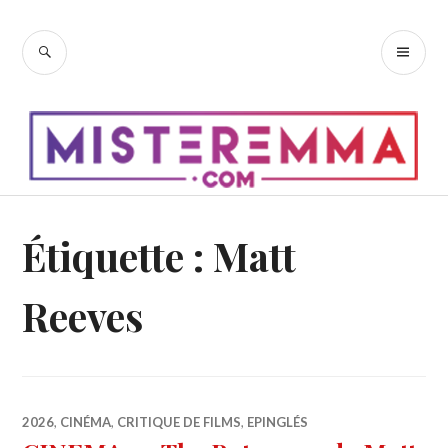
Accéder
au
RECHERCHE
ME
contenu
PR
principal
Étiquette :
Matt
Reeves
2026
,
CINÉMA
,
CRITIQUE DE FILMS
,
EPINGLÉS