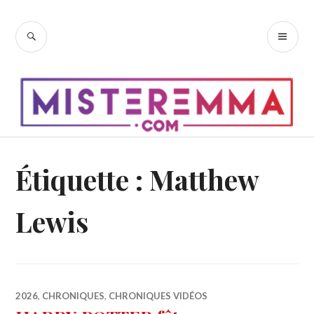
Accéder
au
RECHERCHE
ME
contenu
PR
principal
Étiquette :
Matthew
Lewis
2026
,
CHRONIQUES
,
CHRONIQUES VIDÉOS