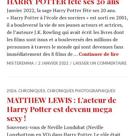
HARRY POTTER fête ses 20 ans
Janvier 2022, la sage Harry Potter fête ses 20 ans.
« Harry Potter à l’école des sorciers » est sorti en 2001,
il a bouleversé la vie de ses jeunes acteurs et actrices,
de l’auteure J.K. Rowling qui avait écrit les livres dont
les films sont issus et a bouleversés des millions de
personnes à travers le monde qui sont devenues fans
HARRY 
immédiatement des 8 films de …
Continuer de lire
MISTEREMMA
2 JANVIER 2022
LAISSER UN COMMENTAIRE
2026
,
CHRONIQUES
,
CHRONIQUES PHOTOGRAPHIQUES
MATTHEW LEWIS : L’acteur de
Harry Potter est devenu mega
sexy !
Souvenez-vous de Neville Londubat (Neville
Longbottom en VO) dans Harry Potter. Le rôle était