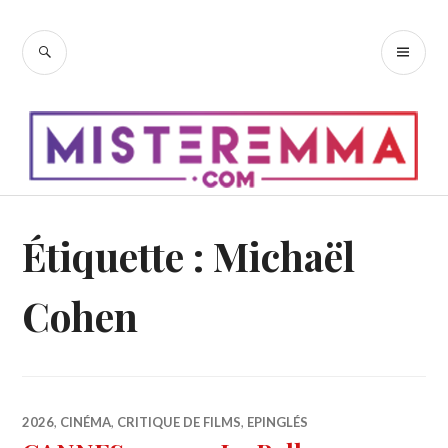
Accéder
au
RECHERCHE
ME
contenu
PR
principal
Étiquette :
Michaël
Cohen
2026
,
CINÉMA
,
CRITIQUE DE FILMS
,
EPINGLÉS