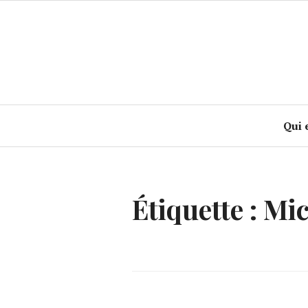
Accéder
au
contenu
principal
Qui 
Étiquette :
Mic