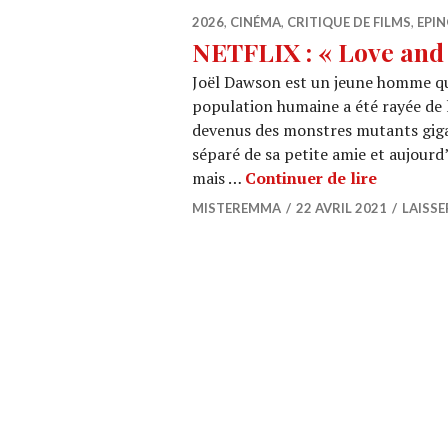
2026
,
CINÉMA
,
CRITIQUE DE FILMS
,
EPIN
NETFLIX : « Love and
Joël Dawson est un jeune homme qui
population humaine a été rayée de l
devenus des monstres mutants gigant
séparé de sa petite amie et aujourd’
NETFLIX 
mais …
Continuer de lire
MISTEREMMA
22 AVRIL 2021
LAISS