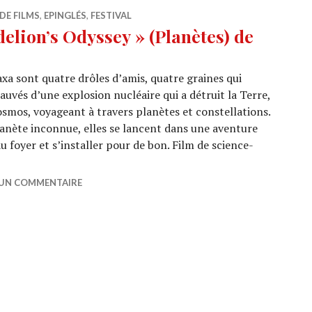
DE FILMS
,
EPINGLÉS
,
FESTIVAL
lion’s Odyssey » (Planètes) de
xa sont quatre drôles d’amis, quatre graines qui
uvés d’une explosion nucléaire qui a détruit la Terre,
cosmos, voyageant à travers planètes et constellations.
lanète inconnue, elles se lancent dans une aventure
 foyer et s’installer pour de bon. Film de science-
NES 2025 : « Dandelion’s Odyssey » (Planètes) de Momok
 UN COMMENTAIRE