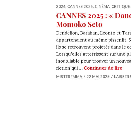
2026
,
CANNES 2025
,
CINÉMA
,
CRITIQUE 
CANNES 2025 : « Dande
Momoko Seto
Dendelion, Baraban, Léonto et Tara
appartenaient au même pissenlit. Sa
ils se retrouvent projetés dans le 
Lorsqu’elles atterrissent sur une p
inoubliable pour trouver un nouveau
CAN
fiction qui …
Continuer de lire
MISTEREMMA
22 MAI 2025
LAISSER