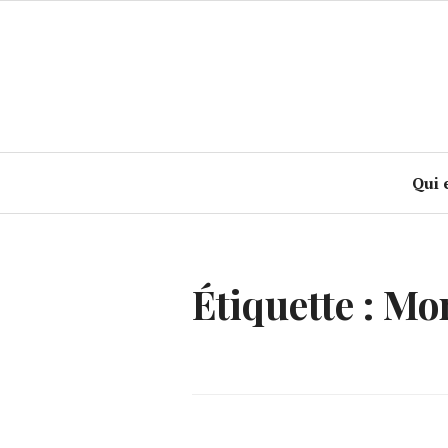
Accéder
au
contenu
principal
Qui 
Étiquette :
Mo