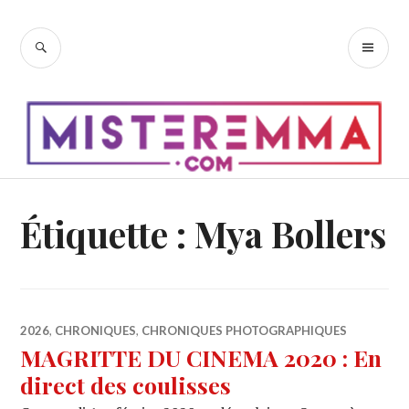
Accéder
au
RECHERCHE
ME
contenu
PR
principal
Étiquette :
Mya Bollers
2026
,
CHRONIQUES
,
CHRONIQUES PHOTOGRAPHIQUES
MAGRITTE DU CINEMA 2020 : En
direct des coulisses