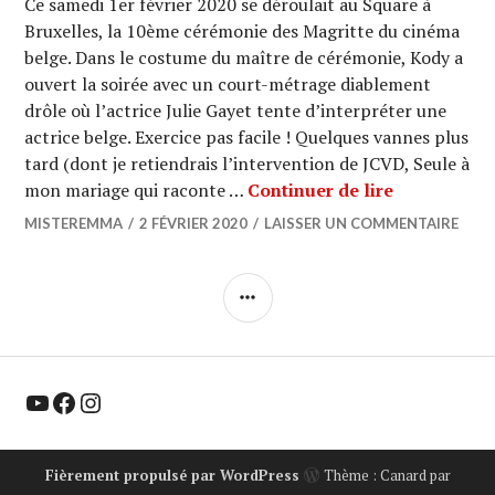
Ce samedi 1er février 2020 se déroulait au Square à
Bruxelles, la 10ème cérémonie des Magritte du cinéma
belge. Dans le costume du maître de cérémonie, Kody a
ouvert la soirée avec un court-métrage diablement
drôle où l’actrice Julie Gayet tente d’interpréter une
actrice belge. Exercice pas facile ! Quelques vannes plus
tard (dont je retiendrais l’intervention de JCVD, Seule à
MAGRITTE D
mon mariage qui raconte …
Continuer de lire
MISTEREMMA
2 FÉVRIER 2020
LAISSER UN COMMENTAIRE
COLONNE
LATÉRALE
YouTube
Facebook
Instagram
Fièrement propulsé par WordPress
Thème : Canard par