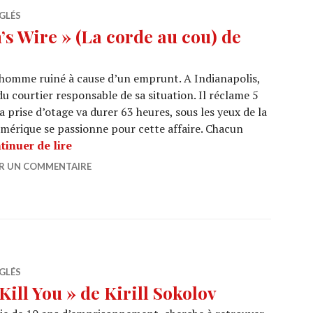
GLÉS
s Wire » (La corde au cou) de
un homme ruiné à cause d’un emprunt. A Indianapolis,
s du courtier responsable de sa situation. Il réclame 5
La prise d’otage va durer 63 heures, sous les yeux de la
’Amérique se passionne pour cette affaire. Chacun
CINEMA : « Dead Man’s Wire » (La corde au 
tinuer de lire
ER UN COMMENTAIRE
GLÉS
ill You » de Kirill Sokolov